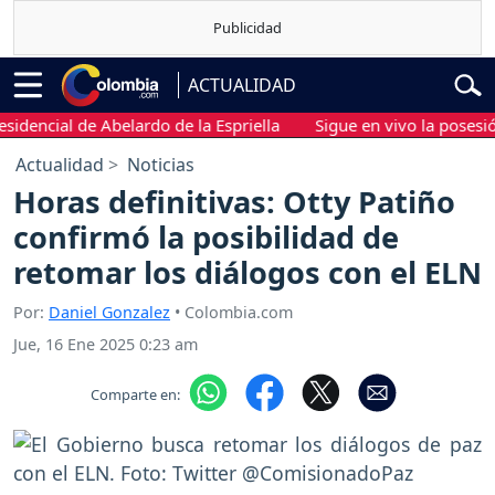
ACTUALIDAD
encial de Abelardo de la Espriella
Sigue en vivo la posesión pr
Actualidad
Noticias
Horas definitivas: Otty Patiño
confirmó la posibilidad de
retomar los diálogos con el ELN
Por:
Daniel Gonzalez
• Colombia.com
Jue, 16 Ene 2025 0:23 am
Comparte en: