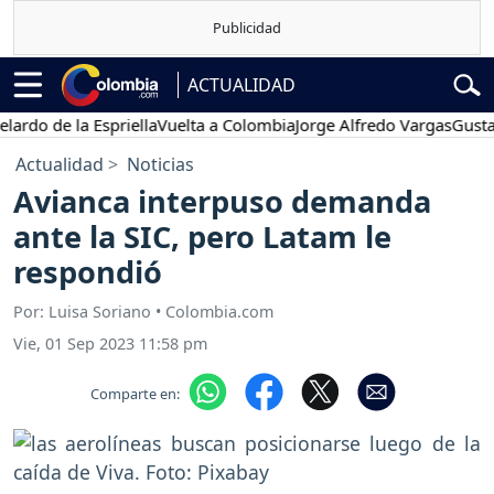
ACTUALIDAD
de la Espriella
Vuelta a Colombia
Jorge Alfredo Vargas
Gustavo Pe
Actualidad
Noticias
Avianca interpuso demanda
ante la SIC, pero Latam le
respondió
Por: Luisa Soriano • Colombia.com
Vie, 01 Sep 2023 11:58 pm
Comparte en: