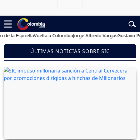
 Espriella
Vuelta a Colombia
Jorge Alfredo Vargas
Gustavo Petro
ÚLTIMAS NOTICIAS SOBRE SIC