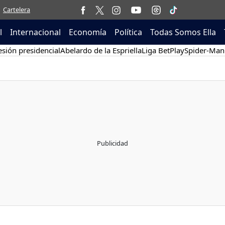
Cartelera
l
Internacional
Economía
Política
Todas Somos Ella
sión presidencial
Abelardo de la Espriella
Liga BetPlay
Spider-Man