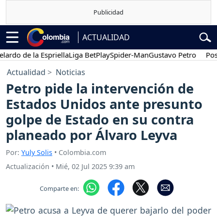
ACTUALIDAD
 de la Espriella
Liga BetPlay
Spider-Man
Gustavo Petro
Posesión
Actualidad
Noticias
Petro pide la intervención de
Estados Unidos ante presunto
golpe de Estado en su contra
planeado por Álvaro Leyva
Por:
Yuly Solis
• Colombia.com
Actualización
•
Mié, 02 Jul 2025 9:39 am
Comparte en: