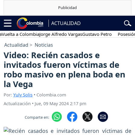
ACTUALIDAD
lta a Colombia
Jorge Alfredo Vargas
Gustavo Petro
Posesión pre
Actualidad
Noticias
Video: Recién casados e
invitados fueron víctimas de
robo masivo en plena boda en
la Vega
Por:
Yuly Solis
• Colombia.com
Actualización
•
Jue, 09 May 2024 2:17 pm
Comparte en: