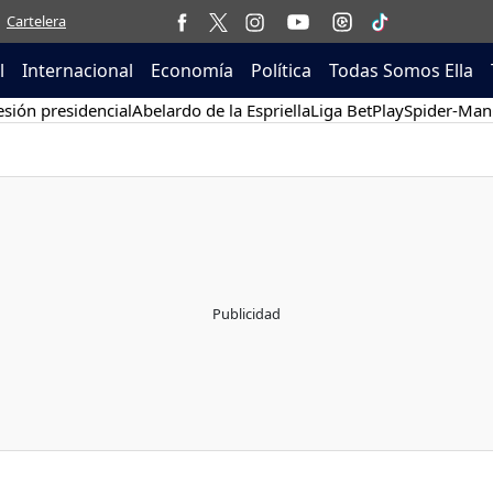
Cartelera
l
Internacional
Economía
Política
Todas Somos Ella
sión presidencial
Abelardo de la Espriella
Liga BetPlay
Spider-Man