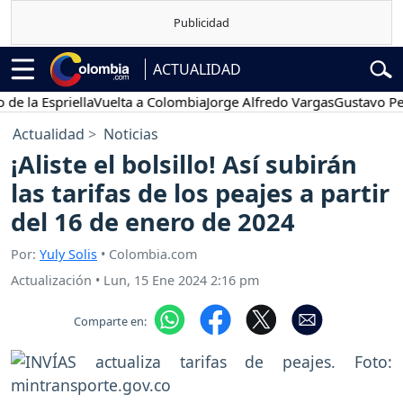
ACTUALIDAD
 Espriella
Vuelta a Colombia
Jorge Alfredo Vargas
Gustavo Petro
Actualidad
Noticias
¡Aliste el bolsillo! Así subirán
las tarifas de los peajes a partir
del 16 de enero de 2024
Por:
Yuly Solis
• Colombia.com
Actualización
•
Lun, 15 Ene 2024 2:16 pm
Comparte en: