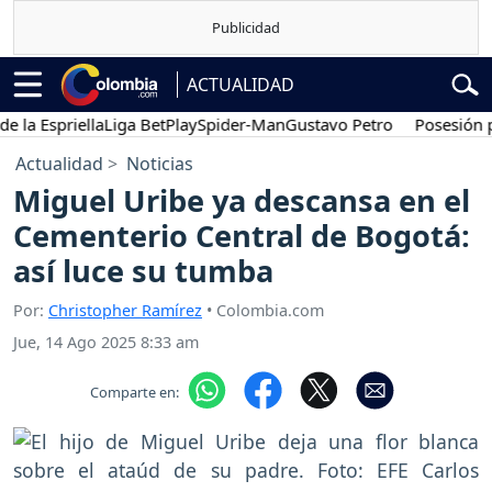
ACTUALIDAD
Espriella
Liga BetPlay
Spider-Man
Gustavo Petro
Posesión presid
Actualidad
Noticias
Miguel Uribe ya descansa en el
Cementerio Central de Bogotá:
así luce su tumba
Por:
Christopher Ramírez
• Colombia.com
Jue, 14 Ago 2025 8:33 am
Comparte en: