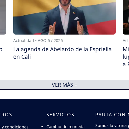
Actualidad • AGO 6 / 2026
Act
ro
La agenda de Abelardo de la Espriella
Mi
en Cali
lu
a 
VER MÁS +
TROS
SERVICIOS
PAUTA CON
Somos la vitrina 
Cambio de moneda
 y condiciones