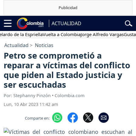
ACTUALIDAD
o de la Espriella
Vuelta a Colombia
Jorge Alfredo Vargas
Gustavo P
Actualidad
Noticias
Petro se comprometió a
reparar a víctimas del conflicto
que piden al Estado justicia y
ser escuchadas
Por: Stephanny Pinzón • Colombia.com
Lun, 10 Abr 2023 11:42 am
Comparte en: