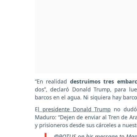
“En realidad
destruimos tres embarc
dos”, declaró Donald Trump, para lu
barcos en el agua. Ni siquiera hay barco
E
l presidente Donald Trump
no dudó 
Maduro: “Dejen de enviar al Tren de A
y prisioneros desde sus cárceles a nuest
.
@POTUS
on his message to Madu