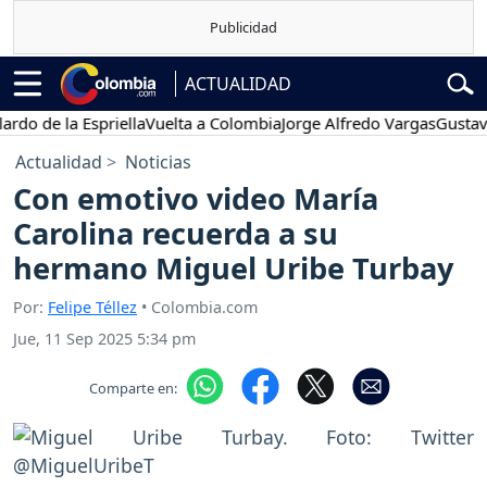
ACTUALIDAD
e la Espriella
Vuelta a Colombia
Jorge Alfredo Vargas
Gustavo Pet
Actualidad
Noticias
Con emotivo video María
Carolina recuerda a su
hermano Miguel Uribe Turbay
Por:
Felipe Téllez
• Colombia.com
Jue, 11 Sep 2025 5:34 pm
Comparte en: