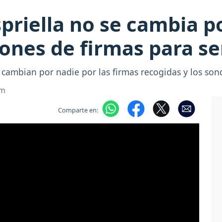
spriella no se cambia p
lones de firmas para s
 cambian por nadie por las firmas recogidas y los so
om
Comparte en: