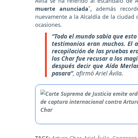
Ávila se ha referido al escándalo de 
muerte anunciada´,
además recordó
nuevamente a la Alcaldía de la ciudad 
ocasiones.
“Todo el mundo sabía que esto 
testimonios eran muchos. El a
recopilación de las pruebas era
los Char fue recusar a los magi
después decir que Aída Merlan
pasara”
, afirmó Ariel Ávila.
TAGS:
Arturo Char
,
Ariel Ávila
,
Congreso