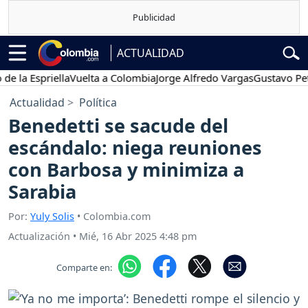
ACTUALIDAD
Espriella
Vuelta a Colombia
Jorge Alfredo Vargas
Gustavo Petro
Actualidad
Política
Benedetti se sacude del
escándalo: niega reuniones
con Barbosa y minimiza a
Sarabia
Por:
Yuly Solis
• Colombia.com
Actualización
•
Mié, 16 Abr 2025 4:48 pm
Comparte en: