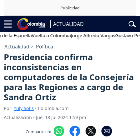
ACTUALIDAD
 Espriella
Vuelta a Colombia
Jorge Alfredo Vargas
Gustavo Petro
Actualidad
Política
Presidencia confirma
inconsistencias en
computadores de la Consejería
para las Regiones a cargo de
Sandra Ortiz
Por:
Yuly Solis
• Colombia.com
Actualización
•
Jue, 18 Jul 2024 1:59 pm
Comparte en: