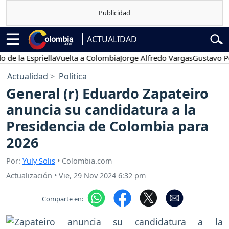
ACTUALIDAD
a Espriella
Vuelta a Colombia
Jorge Alfredo Vargas
Gustavo Petro
Actualidad
Política
General (r) Eduardo Zapateiro
anuncia su candidatura a la
Presidencia de Colombia para
2026
Por:
Yuly Solis
• Colombia.com
Actualización
•
Vie, 29 Nov 2024 6:32 pm
Comparte en: