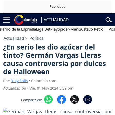
ACTUALIDAD
o de la Espriella
Liga BetPlay
Spider-Man
Gustavo Petro
Posesión
Actualidad
Política
¿En serio les dio azúcar del
tinto? Germán Vargas Lleras
causa controversia por dulces
de Halloween
Por:
Yuly Solis
• Colombia.com
Actualización
•
Vie, 01 Nov 2024 5:39 pm
Comparte en: