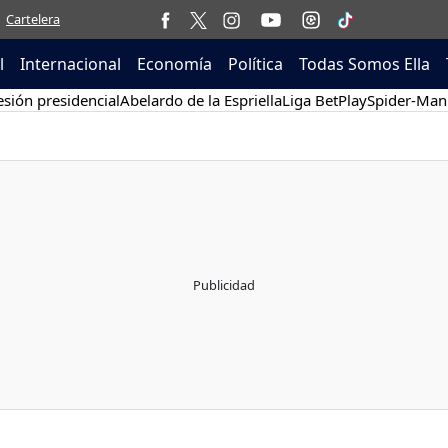
Cartelera
l
Internacional
Economía
Política
Todas Somos Ella
sión presidencial
Abelardo de la Espriella
Liga BetPlay
Spider-Man