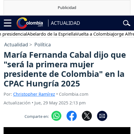
ACTUALIDAD
dencial
Abelardo de la Espriella
Vuelta a Colombia
Jorge Alfredo V
Actualidad
Política
María Fernanda Cabal dijo que
"será la primera mujer
presidente de Colombia" en la
CPAC Hungría 2025
Por:
Christopher Ramírez
• Colombia.com
Actualización
•
Jue, 29 May 2025 2:13 pm
Comparte en: