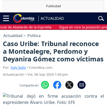
ACTUALIDAD
de Abelardo de la Espriella
Sigue en vivo la posesión presidenc
Actualidad
Política
Caso Uribe: Tribunal reconoce
a Montealegre, Perdomo y
Deyanira Gómez como víctimas
Por:
Yuly Solis
• Colombia.com
Actualización
•
Vie, 06 Sep 2024 1:04 pm
Comparte en: