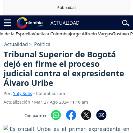
ACTUALIDAD
a Espriella
Vuelta a Colombia
Jorge Alfredo Vargas
Gustavo Petro
Actualidad
Política
Tribunal Superior de Bogotá
dejó en firme el proceso
judicial contra el expresidente
Álvaro Uribe
Por:
Yuly Solis
• Colombia.com
Actualización
•
Mar, 27 Ago 2024 11:16 am
Comparte en: