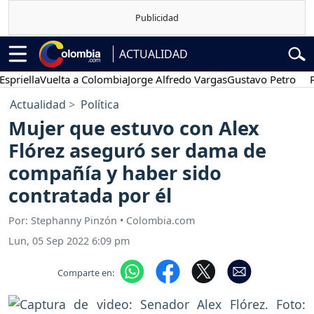
ACTUALIDAD
lla
Vuelta a Colombia
Jorge Alfredo Vargas
Gustavo Petro
Posesi
Actualidad
Política
Mujer que estuvo con Alex
Flórez aseguró ser dama de
compañía y haber sido
contratada por él
Por: Stephanny Pinzón • Colombia.com
Lun, 05 Sep 2022 6:09 pm
Comparte en: