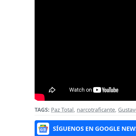
TAGS:
Paz Total
,
narcotraficante
,
Gustav
SÍGUENOS EN GOOGLE NEW