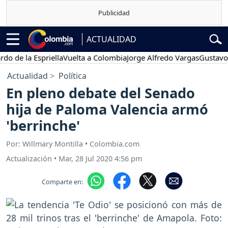
ACTUALIDAD
 la Espriella
Vuelta a Colombia
Jorge Alfredo Vargas
Gustavo Petr
Actualidad
Política
En pleno debate del Senado
hija de Paloma Valencia armó
'berrinche'
Por: Willmary Montilla • Colombia.com
Actualización
•
Mar, 28 Jul 2020 4:56 pm
Comparte en: