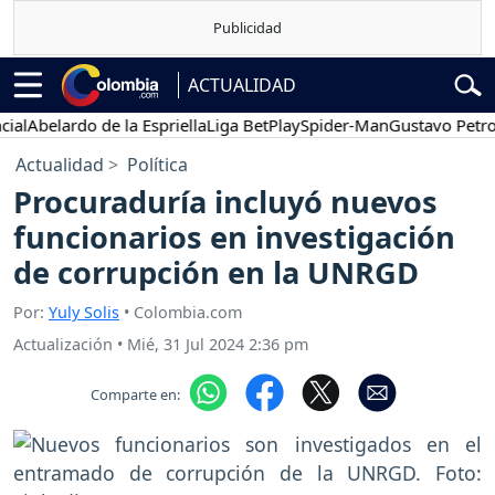
ACTUALIDAD
Abelardo de la Espriella
Liga BetPlay
Spider-Man
Gustavo Petro
Actualidad
Política
Procuraduría incluyó nuevos
funcionarios en investigación
de corrupción en la UNRGD
Por:
Yuly Solis
• Colombia.com
Actualización
•
Mié, 31 Jul 2024 2:36 pm
Comparte en: