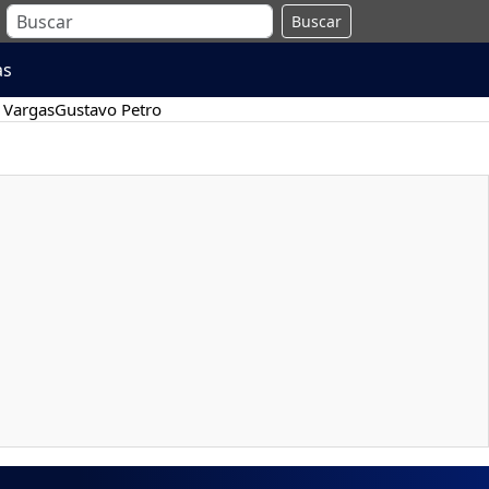
Buscar
as
 Vargas
Gustavo Petro