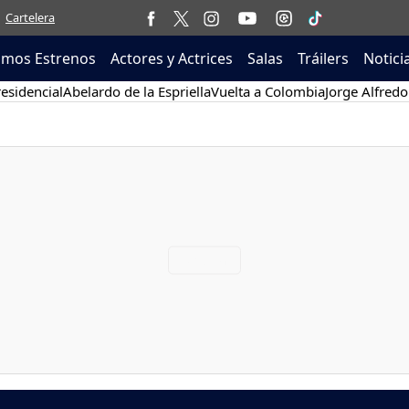
Cartelera
imos Estrenos
Actores y Actrices
Salas
Tráilers
Notici
esidencial
Abelardo de la Espriella
Vuelta a Colombia
Jorge Alfredo