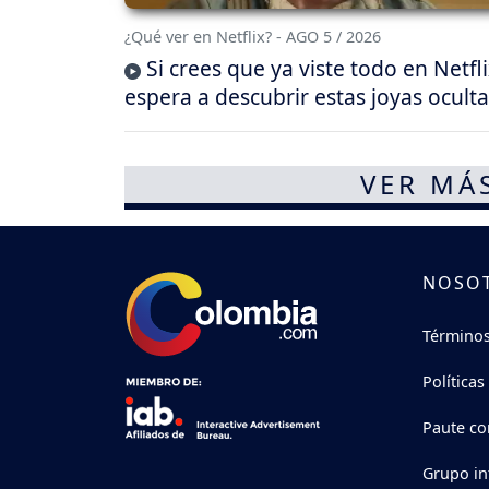
¿Qué ver en Netflix? - AGO 5 / 2026
Si crees que ya viste todo en Netfli
espera a descubrir estas joyas oculta
VER MÁ
NOSO
Términos
Políticas
Paute co
Grupo in