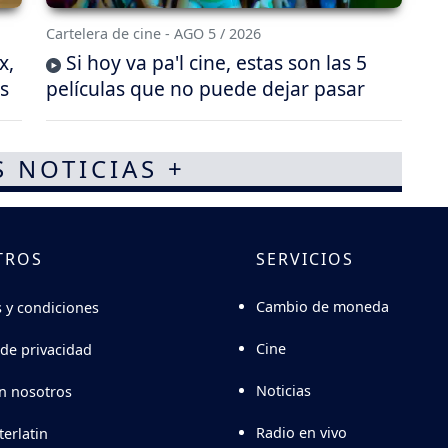
Cartelera de cine - AGO 5 / 2026
x,
Si hoy va pa'l cine, estas son las 5
s
películas que no puede dejar pasar
S NOTICIAS +
TROS
SERVICIOS
Cambio de moneda
 y condiciones
Cine
 de privacidad
Noticias
n nosotros
Radio en vivo
terlatin