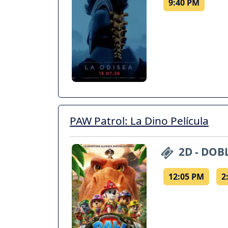
9:40 PM
PAW Patrol: La Dino Película
2D - DOB
12:05 PM
2