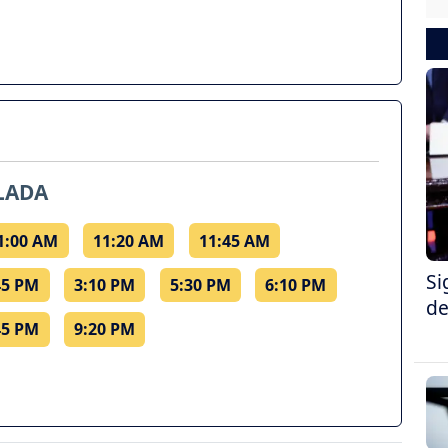
LADA
1:00 AM
11:20 AM
11:45 AM
Si
45 PM
3:10 PM
5:30 PM
6:10 PM
de
45 PM
9:20 PM