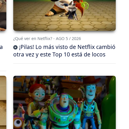
¿Qué ver en Netflix? - AGO 5 / 2026
da
¡Pilas! Lo más visto de Netflix cambió
otra vez y este Top 10 está de locos