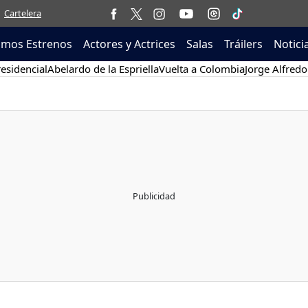
Cartelera
imos Estrenos
Actores y Actrices
Salas
Tráilers
Notici
esidencial
Abelardo de la Espriella
Vuelta a Colombia
Jorge Alfredo