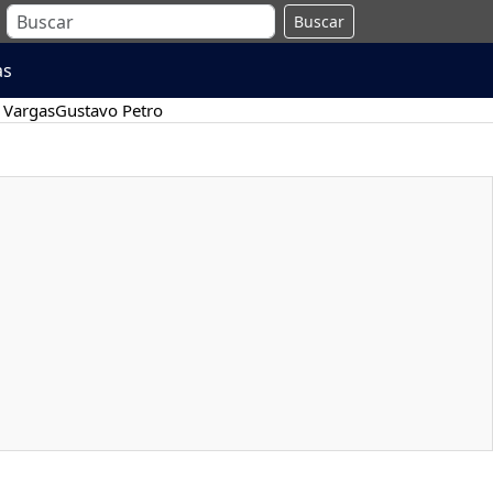
Buscar
as
 Vargas
Gustavo Petro