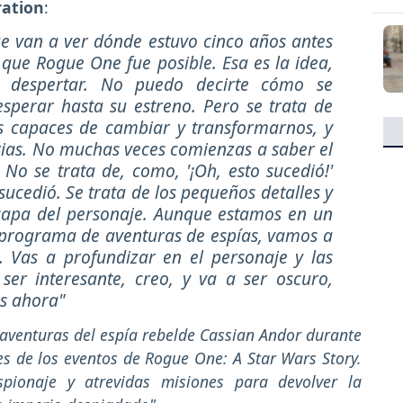
ration
:
e van a ver dónde estuvo cinco años antes
que Rogue One fue posible. Esa es la idea,
 despertar. No puedo decirte cómo se
sperar hasta su estreno. Pero se trata de
s capaces de cambiar y transformarnos, y
orias. No muchas veces comienzas a saber el
 No se trata de, como, '¡Oh, esto sucedió!'
ucedió. Se trata de los pequeños detalles y
 capa del personaje. Aunque estamos en un
programa de aventuras de espías, vamos a
. Vas a profundizar en el personaje y las
er interesante, creo, y va a ser oscuro,
es ahora"
 aventuras del espía rebelde Cassian Andor durante
es de los eventos de Rogue One: A Star Wars Story.
spionaje y atrevidas misiones para devolver la