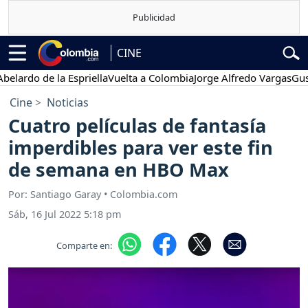
CINE
o de la Espriella
Vuelta a Colombia
Jorge Alfredo Vargas
Gustavo P
Cine
Noticias
Cuatro películas de fantasía
imperdibles para ver este fin
de semana en HBO Max
Por: Santiago Garay • Colombia.com
Sáb, 16 Jul 2022 5:18 pm
Comparte en: