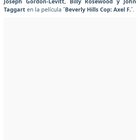
Joseph Gordon-Levitt, Billy Rosewood y John
Taggart
en la película
´Beverly Hills Cop: Axel F.´
.