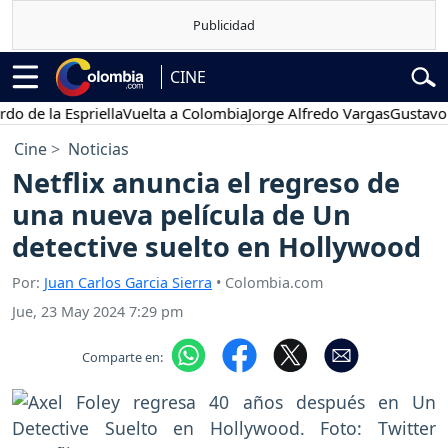
CINE
 la Espriella
Vuelta a Colombia
Jorge Alfredo Vargas
Gustavo Petr
Cine
Noticias
Netflix anuncia el regreso de
una nueva película de Un
detective suelto en Hollywood
Por:
Juan Carlos Garcia Sierra
• Colombia.com
Jue, 23 May 2024 7:29 pm
Comparte en: