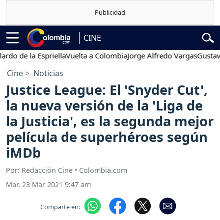
CINE
e la Espriella
Vuelta a Colombia
Jorge Alfredo Vargas
Gustavo Petr
Cine
Noticias
Justice League: El 'Snyder Cut',
la nueva versión de la 'Liga de
la Justicia', es la segunda mejor
película de superhéroes según
iMDb
Por: Redacción Cine • Colombia.com
Mar, 23 Mar 2021 9:47 am
Comparte en: