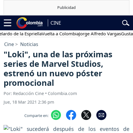
CINE
de la Espriella
Vuelta a Colombia
Jorge Alfredo Vargas
Gustavo Pe
Cine
Noticias
"Loki", una de las próximas
series de Marvel Studios,
estrenó un nuevo póster
promocional
Por: Redacción Cine • Colombia.com
Jue, 18 Mar 2021 2:36 pm
Comparte en: