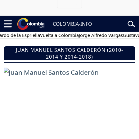
COLOMBIA-INFO
e la Espriella
Vuelta a Colombia
Jorge Alfredo Vargas
Gustavo Pet
JUAN MANUEL SANTOS CALDERÓN (2010-
2014 Y 2014-2018)