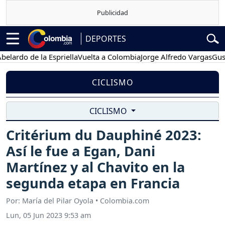
DEPORTES
do de la Espriella
Vuelta a Colombia
Jorge Alfredo Vargas
Gustavo 
CICLISMO
CICLISMO
Critérium du Dauphiné 2023:
Así le fue a Egan, Dani
Martínez y al Chavito en la
segunda etapa en Francia
Por: María del Pilar Oyola • Colombia.com
Lun, 05 Jun 2023 9:53 am