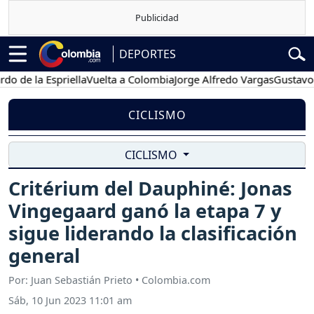
DEPORTES
 la Espriella
Vuelta a Colombia
Jorge Alfredo Vargas
Gustavo Petr
CICLISMO
CICLISMO
Critérium del Dauphiné: Jonas
Vingegaard ganó la etapa 7 y
sigue liderando la clasificación
general
Por: Juan Sebastián Prieto • Colombia.com
Sáb, 10 Jun 2023 11:01 am