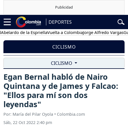
DEPORTES
rdo de la Espriella
Vuelta a Colombia
Jorge Alfredo Vargas
Gustavo
CICLISMO
CICLISMO
Egan Bernal habló de Nairo
Quintana y de James y Falcao:
"Ellos para mí son dos
leyendas"
Por: María del Pilar Oyola • Colombia.com
Sáb, 22 Oct 2022 2:40 pm