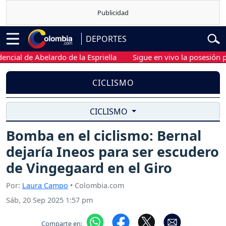
DEPORTES
al de Abelardo de la Espriella
Sigue en vivo la posesión presi
CICLISMO
CICLISMO
Bomba en el ciclismo: Bernal
dejaría Ineos para ser escudero
de Vingegaard en el Giro
Por:
Laura Campo
• Colombia.com
Sáb, 20 Sep 2025 1:57 pm
Comparte en: