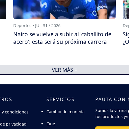
Deportes • JUL 31 / 2026
Dep
Nairo se vuelve a subir al 'caballito de
Si
acero': esta será su próxima carrera
¿O
VER MÁS +
TROS
SERVICIOS
PAUTA CON
Somos la vitrina 
Cambio de moneda
 y condiciones
tus productos y/o
Cine
 de privacidad