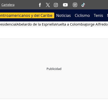
Cartelera
entroamericanos y del Caribe
Noticias
Ciclismo
Tenis
esidencial
Abelardo de la Espriella
Vuelta a Colombia
Jorge Alfredo