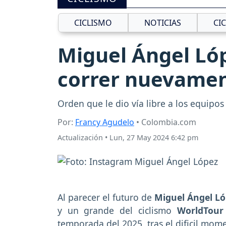
CICLISMO
NOTICIAS
CI
Miguel Ángel Lóp
correr nuevamen
Orden que le dio vía libre a los equipo
Por:
Francy Agudelo
• Colombia.com
Actualización
•
Lun, 27 May 2024 6:42 pm
Al parecer el futuro de
Miguel Ángel L
y un grande del ciclismo
WorldTour
temporada del 2025, tras el dificil mo