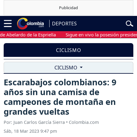
DEPORTES
elardo de la Espriella
Sigue en vivo la posesión presidencial 
CICLISMO
CICLISMO
Escarabajos colombianos: 9
años sin una camisa de
campeones de montaña en
grandes vueltas
Por: Juan Carlos García Sierra • Colombia.com
Sáb, 18 Mar 2023 9:47 pm