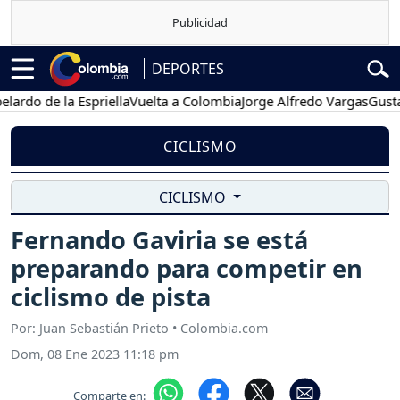
DEPORTES
 de la Espriella
Vuelta a Colombia
Jorge Alfredo Vargas
Gustavo P
CICLISMO
CICLISMO
Fernando Gaviria se está
preparando para competir en
ciclismo de pista
Por: Juan Sebastián Prieto • Colombia.com
Dom, 08 Ene 2023 11:18 pm
Comparte en: