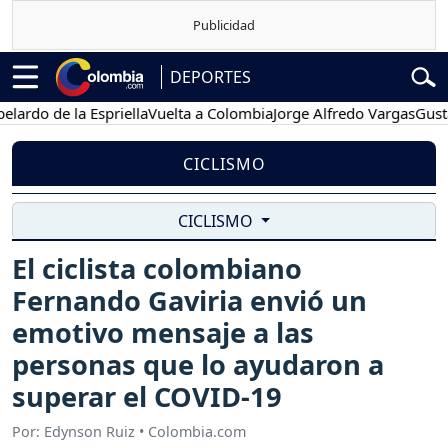
DEPORTES
o de la Espriella
Vuelta a Colombia
Jorge Alfredo Vargas
Gustavo P
CICLISMO
CICLISMO
El ciclista colombiano
Fernando Gaviria envió un
emotivo mensaje a las
personas que lo ayudaron a
superar el COVID-19
Por: Edynson Ruiz • Colombia.com