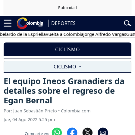
DEPORTES
o de la Espriella
Vuelta a Colombia
Jorge Alfredo Vargas
Gustavo 
CICLISMO
CICLISMO
El equipo Ineos Granadiers da
detalles sobre el regreso de
Egan Bernal
Por: Juan Sebastián Prieto • Colombia.com
Jue, 04 Ago 2022 5:25 pm
Comparte en: