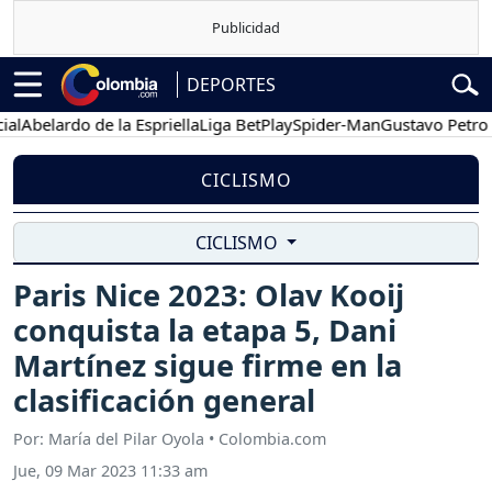
DEPORTES
elardo de la Espriella
Liga BetPlay
Spider-Man
Gustavo Petro
Po
CICLISMO
CICLISMO
Paris Nice 2023: Olav Kooij
conquista la etapa 5, Dani
Martínez sigue firme en la
clasificación general
Por: María del Pilar Oyola • Colombia.com
Jue, 09 Mar 2023 11:33 am