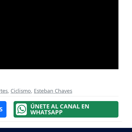
tes
,
Ciclismo
,
Esteban Chaves
ÚNETE AL CANAL EN
S
WHATSAPP