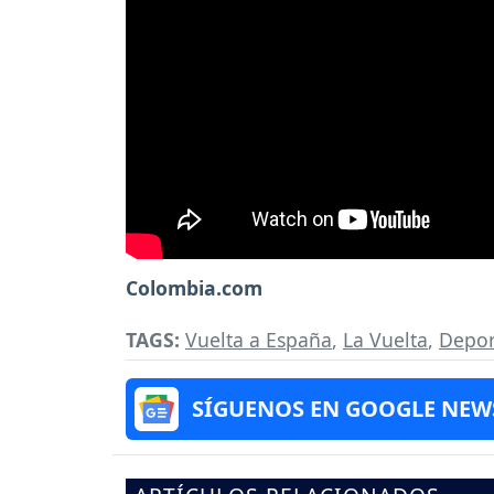
Colombia.com
TAGS:
Vuelta a España
,
La Vuelta
,
Depor
SÍGUENOS EN GOOGLE NEW