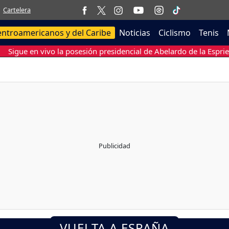
Cartelera
entroamericanos y del Caribe
Noticias
Ciclismo
Tenis
Sigue en vivo la posesión presidencial de Abelardo de la Esprie
VUELTA A ESPAÑA