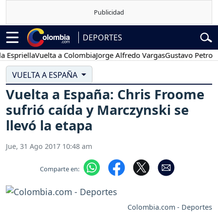
DEPORTES
riella
Vuelta a Colombia
Jorge Alfredo Vargas
Gustavo Petro
Pos
VUELTA A ESPAÑA
Vuelta a España: Chris Froome
sufrió caída y Marczynski se
llevó la etapa
Jue, 31 Ago 2017 10:48 am
Comparte en:
Colombia.com - Deportes