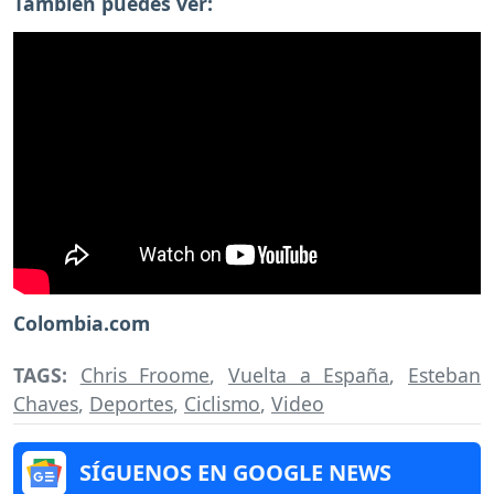
También puedes ver:
Colombia.com
TAGS:
Chris Froome
,
Vuelta a España
,
Esteban
Chaves
,
Deportes
,
Ciclismo
,
Video
SÍGUENOS EN GOOGLE NEWS