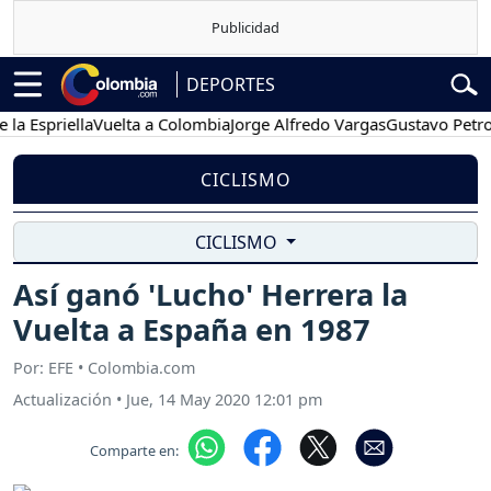
DEPORTES
priella
Vuelta a Colombia
Jorge Alfredo Vargas
Gustavo Petro
Pos
CICLISMO
CICLISMO
Así ganó 'Lucho' Herrera la
Vuelta a España en 1987
Por: EFE • Colombia.com
Actualización
•
Jue, 14 May 2020 12:01 pm
Comparte en: