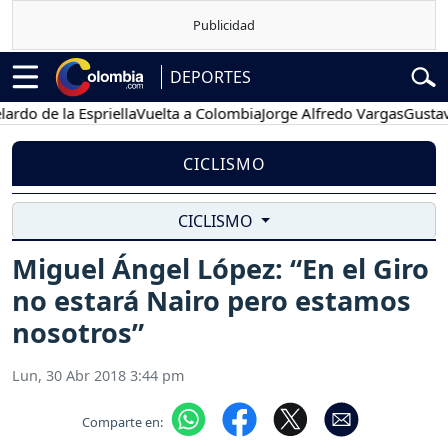
DEPORTES
de la Espriella
Vuelta a Colombia
Jorge Alfredo Vargas
Gustavo Pet
CICLISMO
CICLISMO
Miguel Ángel López: “En el Giro
no estará Nairo pero estamos
nosotros”
Lun, 30 Abr 2018 3:44 pm
Comparte en: