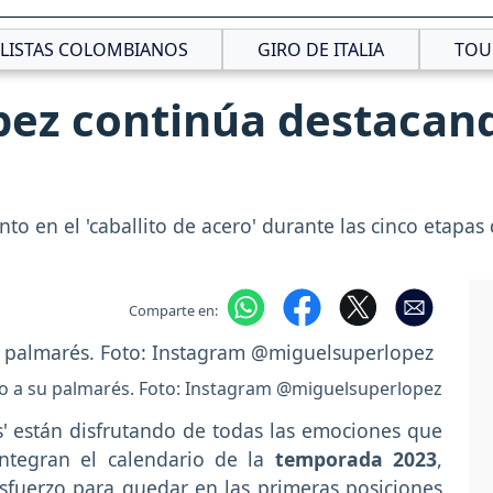
CLISTAS COLOMBIANOS
GIRO DE ITALIA
TOU
pez continúa destacand
o en el 'caballito de acero' durante las cinco etapas d
Comparte en:
o a su palmarés. Foto: Instagram @miguelsuperlopez
as' están disfrutando de todas las emociones que
integran el calendario de la
temporada 2023
,
sfuerzo para quedar en las primeras posiciones