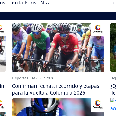
nos
en la París - Niza
co
Deportes • AGO 6 / 2026
Dep
ín
Confirman fechas, recorrido y etapas
¿Q
para la Vuelta a Colombia 2026
ll