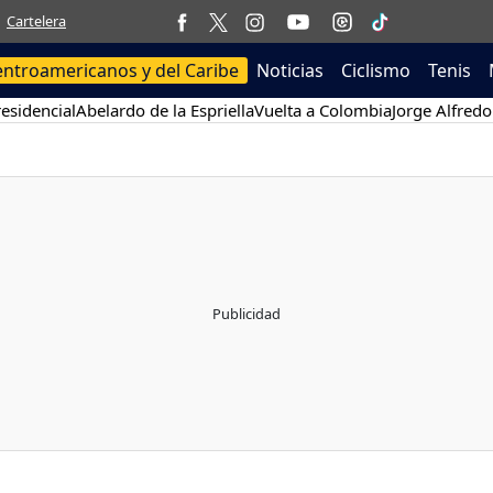
Cartelera
entroamericanos y del Caribe
Noticias
Ciclismo
Tenis
esidencial
Abelardo de la Espriella
Vuelta a Colombia
Jorge Alfredo