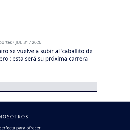
ortes • JUL 31 / 2026
iro se vuelve a subir al 'caballito de
ero': esta será su próxima carrera
 NOSOTROS
perfecta para ofrecer