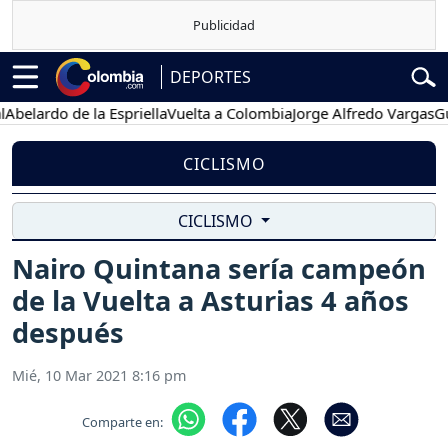
DEPORTES
ardo de la Espriella
Vuelta a Colombia
Jorge Alfredo Vargas
Gustav
CICLISMO
CICLISMO
Nairo Quintana sería campeón
de la Vuelta a Asturias 4 años
después
Mié, 10 Mar 2021 8:16 pm
Comparte en: